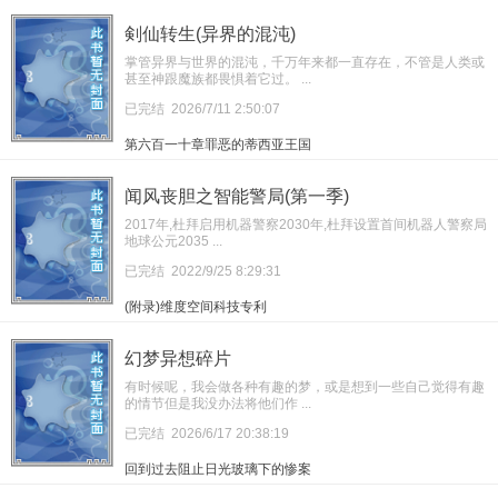
剣仙转生(异界的混沌)
掌管异界与世界的混沌，千万年来都一直存在，不管是人类或
甚至神跟魔族都畏惧着它过。 ...
已完结
2026/7/11 2:50:07
第六百一十章罪恶的蒂西亚王国
闻风丧胆之智能警局(第一季)
2017年,杜拜启用机器警察2030年,杜拜设置首间机器人警察局
地球公元2035 ...
已完结
2022/9/25 8:29:31
(附录)维度空间科技专利
幻梦异想碎片
有时候呢，我会做各种有趣的梦，或是想到一些自己觉得有趣
的情节但是我没办法将他们作 ...
已完结
2026/6/17 20:38:19
回到过去阻止日光玻璃下的惨案