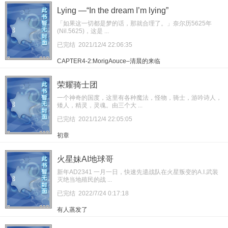
Lying —“In the dream I’m lying”
「如果这一切都是梦的话，那就合理了。」奈尔历5625年
(Nil.5625)，这是 ...
已完结
2021/12/4 22:06:35
CAPTER4-2:MorigAouce–清晨的来临
荣耀骑士团
一个神奇的国度，这里有各种魔法，怪物，骑士，游吟诗人，
矮人，精灵，灵魂。由三个大 ...
已完结
2021/12/4 22:05:05
初章
火星妹AI地球哥
新年AD2341 一月一日，快速先遣战队在火星叛变的A.I.武装
灭绝当地殖民的战 ...
已完结
2022/7/24 0:17:18
有人蒸发了