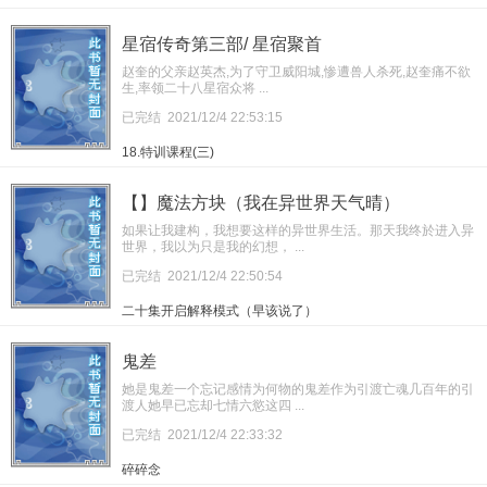
星宿传奇第三部/ 星宿聚首
赵奎的父亲赵英杰,为了守卫威阳城,惨遭兽人杀死,赵奎痛不欲
生,率领二十八星宿众将 ...
已完结
2021/12/4 22:53:15
18.特训课程(三)
【】魔法方块（我在异世界天气晴）
如果让我建构，我想要这样的异世界生活。那天我终於进入异
世界，我以为只是我的幻想， ...
已完结
2021/12/4 22:50:54
二十集开启解释模式（早该说了）
鬼差
她是鬼差一个忘记感情为何物的鬼差作为引渡亡魂几百年的引
渡人她早已忘却七情六慾这四 ...
已完结
2021/12/4 22:33:32
碎碎念