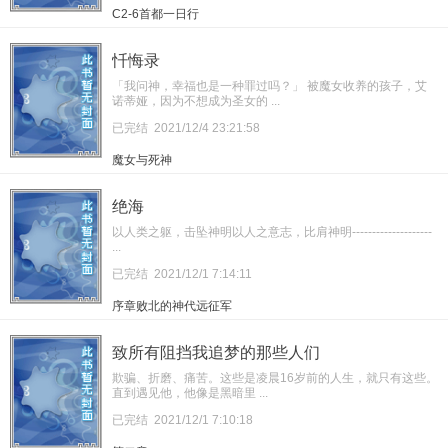
C2-6首都一日行
忏悔录
「我问神，幸福也是一种罪过吗？」 被魔女收养的孩子，艾
诺蒂娅，因为不想成为圣女的 ...
已完结
2021/12/4 23:21:58
魔女与死神
绝海
以人类之躯，击坠神明以人之意志，比肩神明--------------------
...
已完结
2021/12/1 7:14:11
序章败北的神代远征军
致所有阻挡我追梦的那些人们
欺骗、折磨、痛苦。这些是凌晨16岁前的人生，就只有这些。
直到遇见他，他像是黑暗里 ...
已完结
2021/12/1 7:10:18