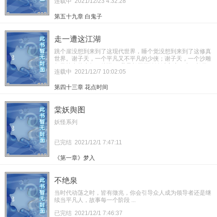
连载中
2021/12/23 4:32:28
子过得开心点，不想再活得这么累。”而他说：“我也想尝尝那
什么都拿第一的滋味，我不想再平庸，不想再这么没用。”
第五十九章 白鬼子
走一遭这江湖
跳个崖没想到来到了这现代世界，睡个觉没想到来到了这修真
世界。谢子天，一个平凡又不平凡的少侠；谢子天，一个沙雕
却又较真的少年；他说：“我只想平平淡淡过完这一生，想日
连载中
2021/12/7 10:02:05
子过得开心点，不想再活得这么累。”而他说：“我也想尝尝那
什么都拿第一的滋味，我不想再平庸，不想再这么没用。”
第四十三章 花点时间
棠妖舆图
妖怪系列
已完结
2021/12/1 7:47:11
《第一章》梦入
不绝泉
当时代动荡之时，皆有徵兆，你会引导众人成为领导者还是继
续当平凡人，故事每一个阶段 ...
已完结
2021/12/1 7:46:37