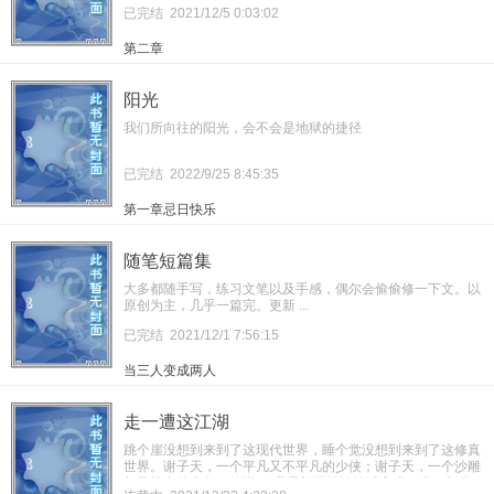
已完结
2021/12/5 0:03:02
第二章
阳光
我们所向往的阳光，会不会是地狱的捷径
已完结
2022/9/25 8:45:35
第一章忌日快乐
随笔短篇集
大多都随手写，练习文笔以及手感，偶尔会偷偷修一下文。以
原创为主，几乎一篇完。更新 ...
已完结
2021/12/1 7:56:15
当三人变成两人
走一遭这江湖
跳个崖没想到来到了这现代世界，睡个觉没想到来到了这修真
世界。谢子天，一个平凡又不平凡的少侠；谢子天，一个沙雕
却又较真的少年；他说：“我只想平平淡淡过完这一生，想日