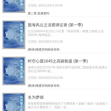
已完结
2021/12/5 0:10:44
第二章:卖身契约
股海风云之冻窝律证劵 (第一季)
公元2068年4月12日,小行星「阿波菲斯」将撞上地球,公元
2060年,地球低温 ...
已完结
2022/9/25 8:52:28
(附录)维度空间科技专利
时空心愿1645之高丽救援 (第一季)
地球公历纪元7017年:地球文明可达到第二级恒星文明,地球公
历纪元3900年:地 ...
已完结
2022/9/25 8:52:08
(附录)维度空间科技专利
名为梦徊
有着最尊贵的紫眸的他为了什麽而来？是她？是你？还是他？
她又为什麽而生？ㄧ切的一切 ...