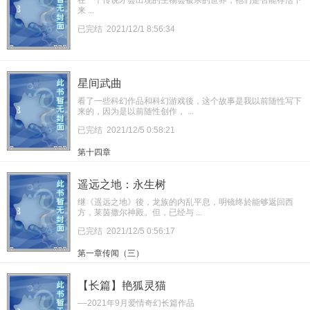
来 ...
已完结
2021/12/1 8:56:34
星间武曲
看了一些科幻作品和科幻游戏後，这个故事是我以前随性写下
来的，因为是以前随性创作， ...
已完结
2021/12/5 0:58:21
第十四章
遥远之地：永生树
继《遥远之地》後，龙族的内乱平息，明镜终於能够返回西
方，莱茵撒尔神殿。但，已经与 ...
已完结
2021/12/5 0:56:17
第一章传闻（三）
【长篇】艳狐灵猫
––2021年9月爱情奇幻长篇作品