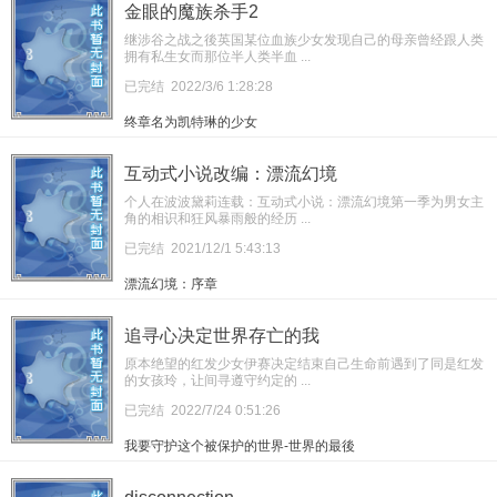
金眼的魔族杀手2
继涉谷之战之後英国某位血族少女发现自己的母亲曾经跟人类
拥有私生女而那位半人类半血 ...
已完结
2022/3/6 1:28:28
终章名为凯特琳的少女
互动式小说改编：漂流幻境
个人在波波黛莉连载：互动式小说：漂流幻境第一季为男女主
角的相识和狂风暴雨般的经历 ...
已完结
2021/12/1 5:43:13
漂流幻境：序章
追寻心决定世界存亡的我
原本绝望的红发少女伊赛决定结束自己生命前遇到了同是红发
的女孩玲，让间寻遵守约定的 ...
已完结
2022/7/24 0:51:26
我要守护这个被保护的世界-世界的最後