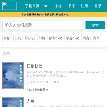
手机首页
排行
书库
注册
登录
搜索
全部
玄幻
轻小说
幻情
都市小说
穿越小说
现言
古言
结果
怪物叔叔
陈明薰在父亲的丧礼上见到了素未蒙面的叔叔，但问题点不是
有人要来分财产，问题是&;&; ...
已完结
2025/1/4 16:21:59
4你总是放错重点
人鱼
在一个传说才会出现的生物会被杀的世界，祂们是否能存活下