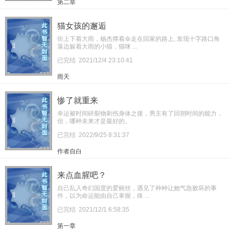
第二章
猫女孩的邂逅
街上下着大雨，杨杰撑着伞走在回家的路上, 发现十字路口角
落边躲着大雨的小猫，猫咪 ...
已完结
2021/12/4 23:10:41
雨天
惨了就重来
幸运被时间碎裂物刺伤身体之後，男主有了回朔时间的能力，
但，哪种未来才是最好的。
已完结
2022/9/25 8:31:37
作者自白
来点血腥吧？
自己乱入奇幻国度的爱丽丝，遇见了种种让她气急败坏的事
件，以为命运能由自己掌握，殊 ...
已完结
2021/12/1 6:58:35
第一章