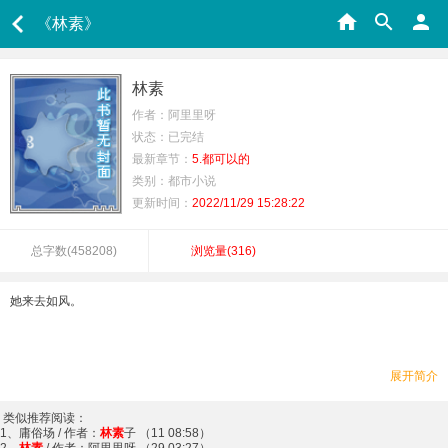
《林素》
林素
作者：阿里里呀
状态：已完结
最新章节：
5.都可以的
类别：都市小说
更新时间：
2022/11/29 15:28:22
总字数(
458208
)
浏览量(
316
)
她来去如风。
展开简介
类似推荐阅读：
1、
庸俗场 / 作者：
林素
子 （11 08:58）