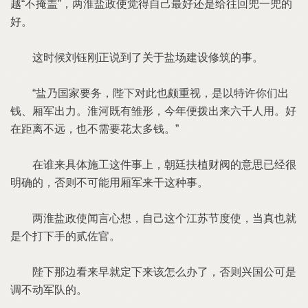
越“不掩盖”，两淮盐政使觉得自己最好还是给往回兜一兜的
好。
这时候刘钰刚正说到了关于盐场建设修筑的事。
“盐乃国家要务，陛下对此也颇重视，是以特许你们出
钱、厢军出力。淮河既有雏形，今年便拨出来六千人用。好
在距离不远，也不需要花太多钱。”
在谁来具体施工这件事上，朝廷扶植财阀的意思已经很
明确的，否则不可能用厢军来干这种事。
两淮盐政使闻言心想，自己这个江苏节度使，当真也就
是个打下手的贰佐官。
陛下那边看来早就定下来该怎么办了，否则兴国公可是
调不动军队的。