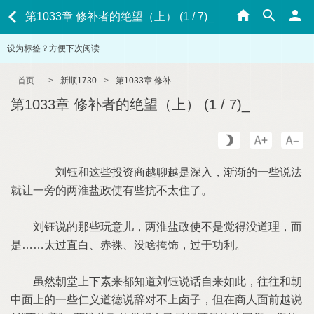
第1033章 修补者的绝望（上） (1 / 7)_
设为标签？方便下次阅读
首页
>
新顺1730
>
第1033章 修补者的绝望（上） (1 / 7)_
第1033章 修补者的绝望（上） (1 / 7)_
刘钰和这些投资商越聊越是深入，渐渐的一些说法
就让一旁的两淮盐政使有些抗不太住了。
刘钰说的那些玩意儿，两淮盐政使不是觉得没道理，而
是……太过直白、赤裸、没啥掩饰，过于功利。
虽然朝堂上下素来都知道刘钰说话自来如此，往往和朝
中面上的一些仁义道德说辞对不上卤子，但在商人面前越说